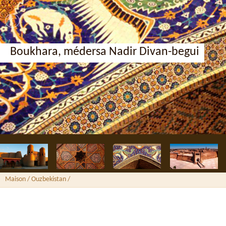
Boukhara, médersa Nadir Divan-begui
Maison
/ Ouzbekistan /