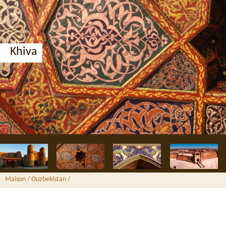
Khiva
Maison
/ Ouzbekistan /