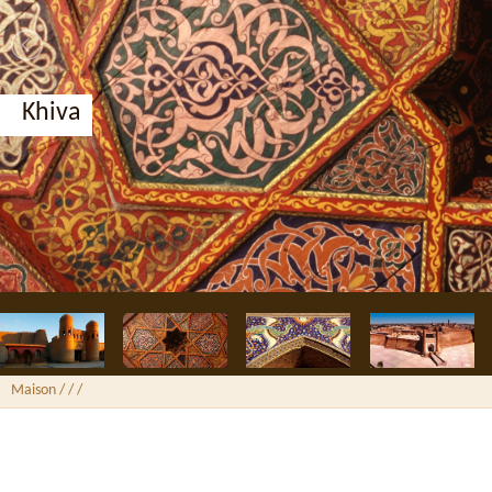
Khiva
Maison
/ /
/