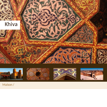
Boukhara, médersa Nadir Divan-begui
Maison
/