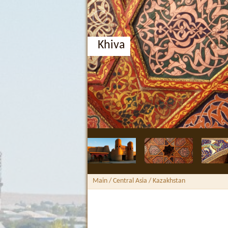
Khiva
Main
/ Central Asia /
Kazakhstan