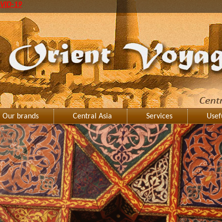
VID-19
Our brands
Central Asia
Services
Usef