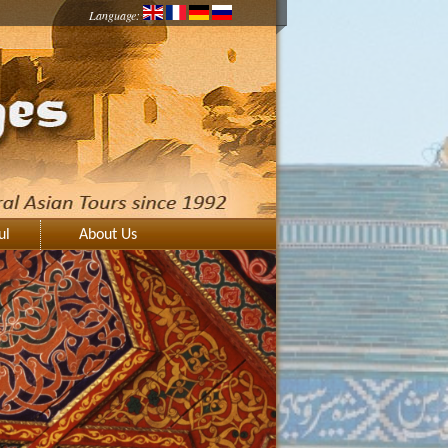
Language:
ul
About Us