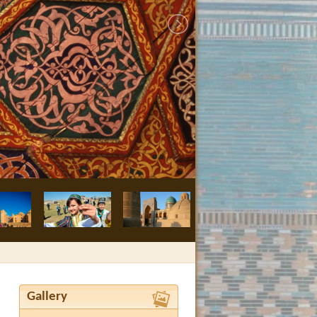
Bukhara, Nodir
Gallery