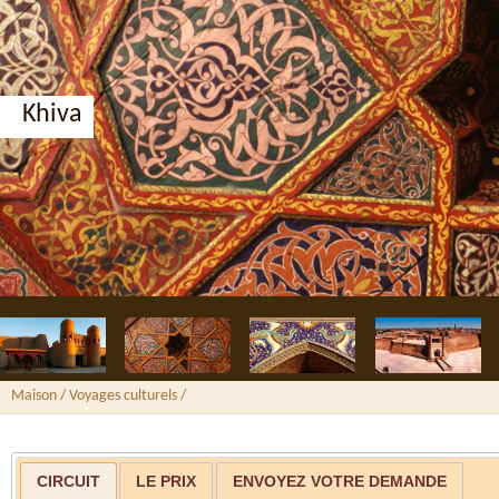
Boukhara, médersa Nadir Divan-begu
Maison
/
Voyages culturels
/
CIRCUIT
LE PRIX
ENVOYEZ VOTRE DEMANDE