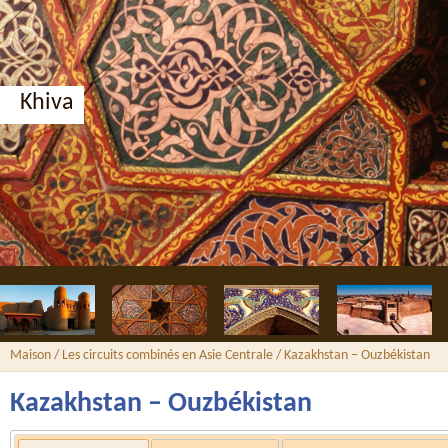
Boukhara, médersa Nadir Divan-begui
Maison
/
Les circuits combinés en Asie Centrale
/ Kazakhstan – Ouzbékistan
Kazakhstan – Ouzbékistan