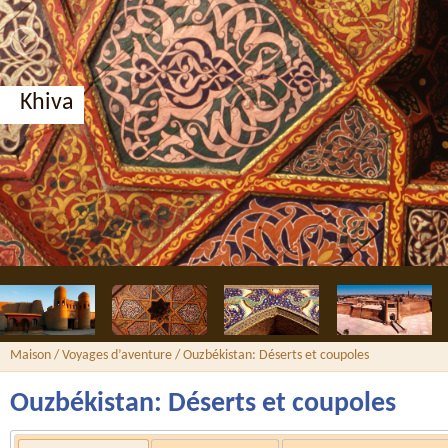
Boukhara, médersa 
Maison
/
Voyages d’aventure
/ Ouzbékistan: Déserts et coupoles
Ouzbékistan: Déserts et coupoles