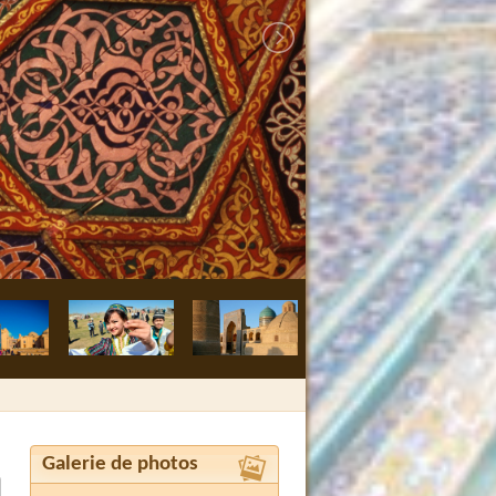
Boukhara, méde
Galerie de photos