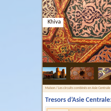
Khiva
Maison
/
Les circuits combinés en Asie Centrale
Tresors d’Asie Central