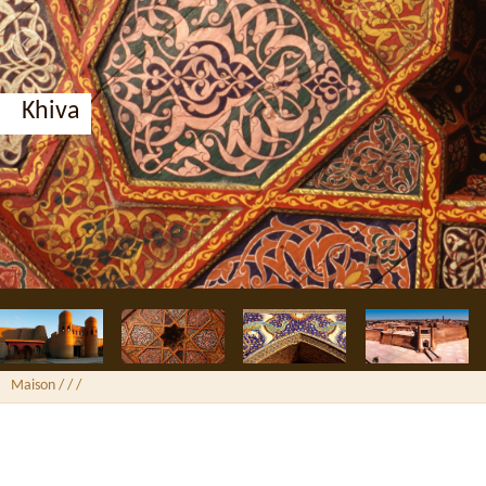
Khiva
Maison
/ /
/