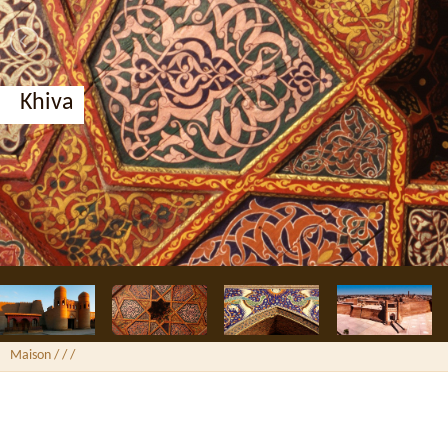
Khiva
Maison
/ /
/