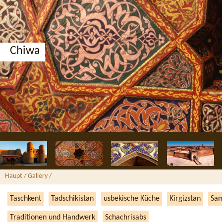
Chiwa
Haupt
/ Gallery /
Taschkent
Tadschikistan
usbekische Küche
Kirgizstan
Sa
Traditionen und Handwerk
Schachrisabs