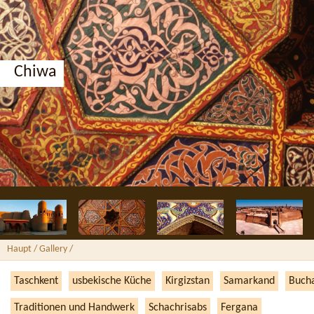
Chiwa
Haupt
/ Gallery /
Taschkent
usbekische Küche
Kirgizstan
Samarkand
Buсh
Traditionen und Handwerk
Schachrisabs
Fergana