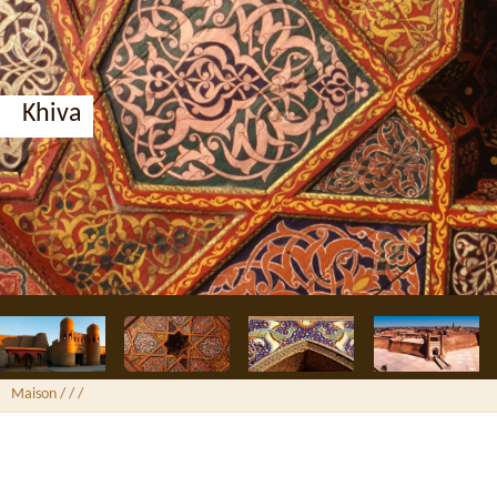
Khiva
Maison
/ /
/