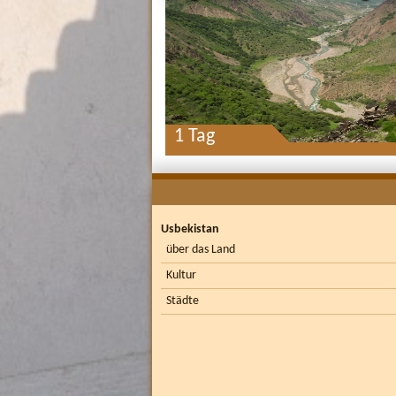
1 Tag
Usbekistan
über das Land
Kultur
Städte