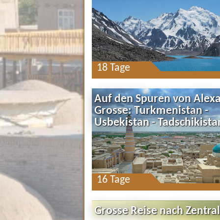
18 Tage
Auf den Spuren von Alex
Grosse: Turkmenistan -
Usbekistan - Tadschikista
16 Tage
Grosse Reise nach Zentra