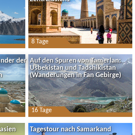
8 Tage
ander der
Auf den Spuren von Tamerlan:
Usbekistan und Tadshikistan
n
(Wanderungen in Fan Gebirge)
16 Tage
lasien
Tagestour nach Samarkand