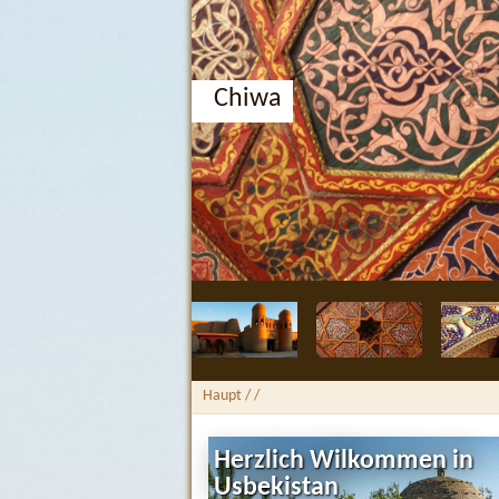
Chiwa
Haupt
/
/
Herzlich Wilkommen in
Usbekistan