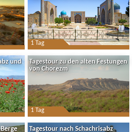
1 Tag
abz und
Tagestour zu den alten Festungen
von Chorezm
1 Tag
-Berge
Tagestour nach Schachrisabz