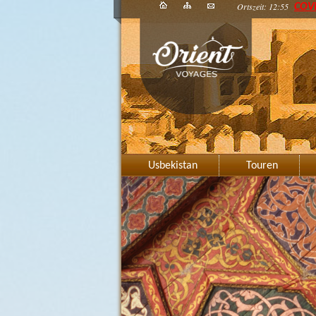
Ortszeit: 12:55
COV
Usbekistan
Touren