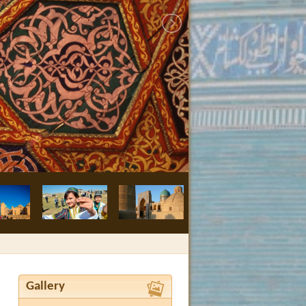
Buchara, Medre
Gallery