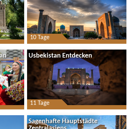
10 Tage
tan
Usbekistan Entdecken
11 Tage
Sagenhafte Hauptstädte
Zentralasiens