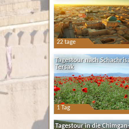
22 tage
Tagestour nach Schachris
Tersak
1 Tag
Tagestour in die Chimgan