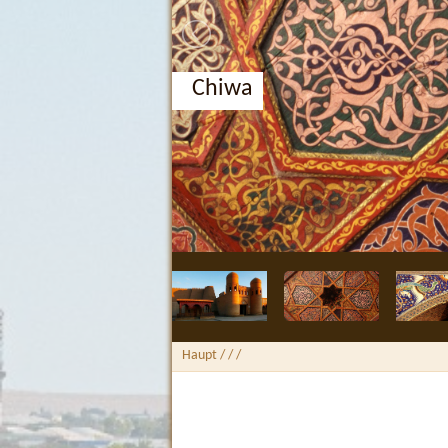
Chiwa
Haupt
/ /
/