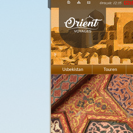
Ortszeit: 12:35
COV
Usbekistan
Touren