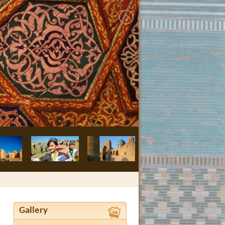
Buchara, Medre
Gallery