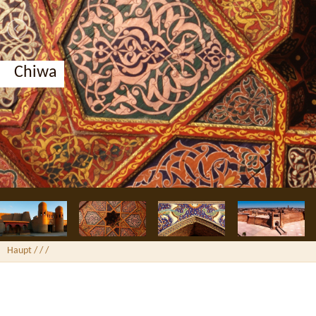
Chiwa
Haupt
/ /
/