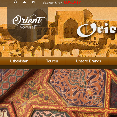
Ortszeit: 11:44
COVID-19
Usbekistan
Touren
Unsere Brands