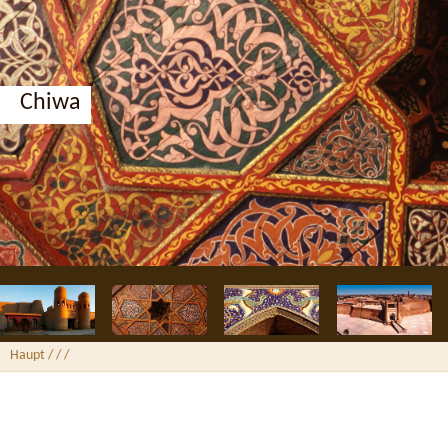
Chiwa
Haupt
/ /
/