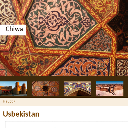
Buchara, Medresse Nodir Divan-Begi
Haupt
/
Usbekistan