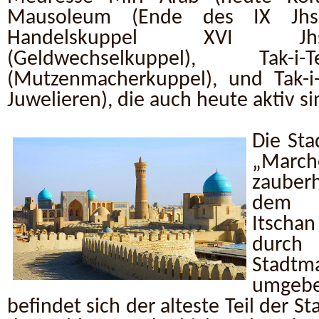
Mausoleum (Ende des IX Jhs
Handelskuppel XVI Jhs.
(Geldwechselkuppel), Tak-i
(Mutzenmacherkuppel), und Tak-i
Juwelieren), die auch heute aktiv si
Die Sta
„Mar
zauberh
dem A
Itscha
durc
Stadt
umgebe
befindet sich der alteste Teil der S