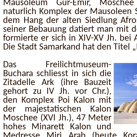
Mausoleum Gur-Emir, Mosche
naturlich Komplex der Mausoleen S
dem Hang der alten Siedlung Afros
seiner Bebauung datiert man mit d
formierte er sich in XIV-XV Jh. bei
Die Stadt Samarkand hat den Titel „
Das Freilichtmuseum-
Buchara schliesst in sich die
Zitadelle Ark (ihre Bauzeit
gehort zu IV Jh. vor Chr.),
den Komplex Poi Kalon mit
der majestatischen Kalon
Moschee (XVI Jh.), 47 Meter
hohes Minarett Kalon und
Medresse Miri Arab (heute Kora