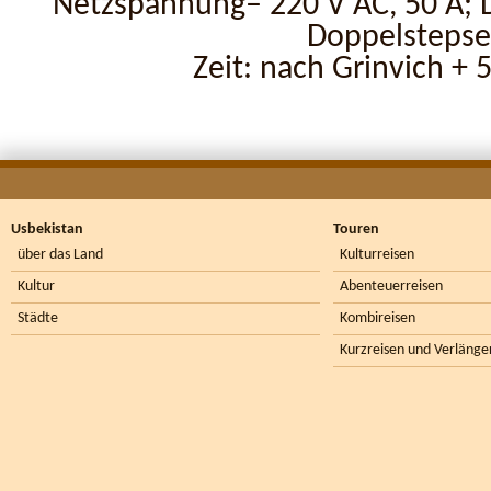
Netzspannung– 220 V AC, 50 А; D
Doppelstepse
Zeit: nach Grinvich + 
Usbekistan
Touren
über das Land
Kulturreisen
Kultur
Abenteuerreisen
Städte
Kombireisen
Kurzreisen und Verlänge