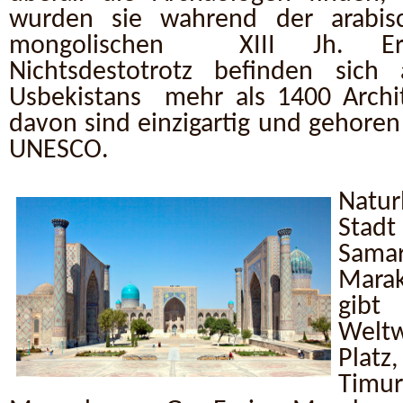
wurden sie wahrend der arabisc
mongolischen XIII Jh. Erob
Nichtsdestotrotz befinden sich
Usbekistans mehr als 1400 Archit
davon sind einzigartig und gehoren
UNESCO.
Naturl
Stad
Sama
Marak
gib
Welt
Plat
Timu