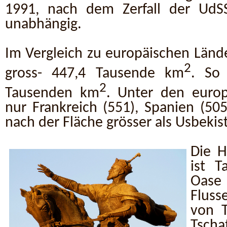
1991, nach dem Zerfall der UdS
unabhängig.
Im Vergleich zu europäischen Lände
2
gross- 447,4 Tausende km
. So 
2
Tausenden km
. Unter den europ
nur Frankreich (551), Spanien (50
nach der Fläche grösser als Usbekis
Die H
ist T
Oase
Fluss
von T
Tscha