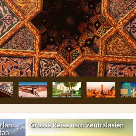
rlan:
Grosse Reise nach Zentralasien
tan