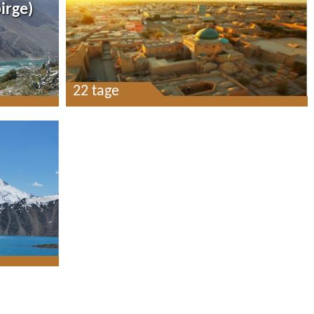
irge)
22 tage