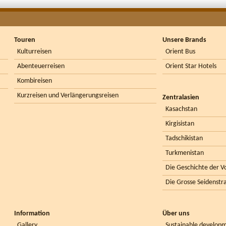
Touren
Unsere Brands
Kulturreisen
Orient Bus
Abenteuerreisen
Orient Star Hotels
Kombireisen
Kurzreisen und Verlängerungsreisen
Zentralasien
Kasachstan
Kirgisistan
Tadschikistan
Turkmenistan
Die Geschichte der Vo
Die Grosse Seidenstr
Information
Über uns
Gallery
Sustainable develop