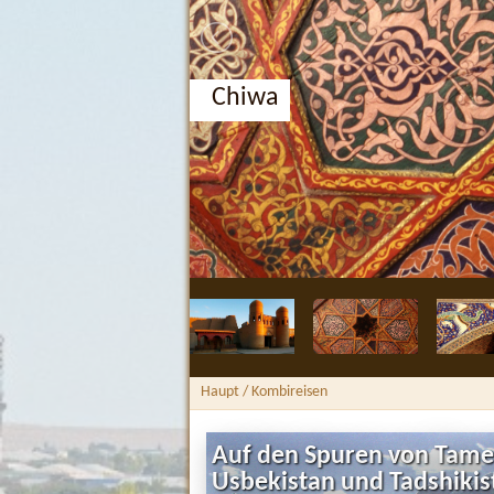
Chiwa
Haupt
/ Kombireisen
Auf den Spuren von Tame
Usbekistan und Tadshikis