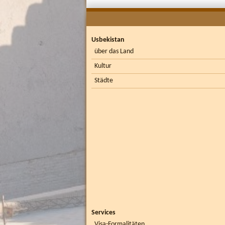
Usbekistan
über das Land
Kultur
Städte
Services
Visa-Formalitäten