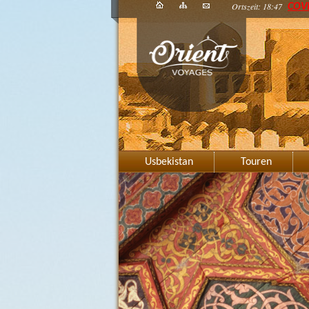
Ortszeit: 18:47
COV
Usbekistan
Touren