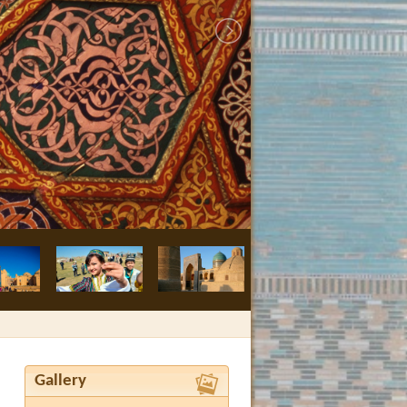
Buchara, Medre
Gallery