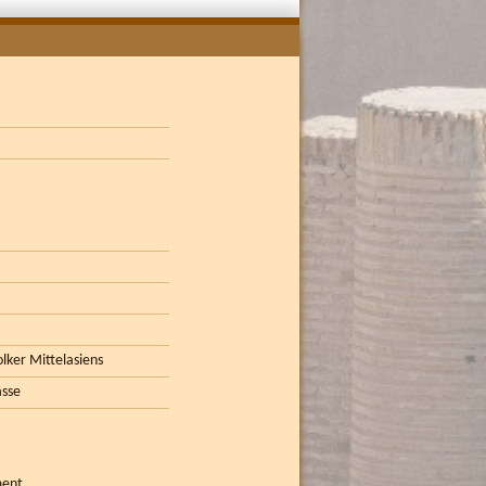
lker Mittelasiens
asse
ment