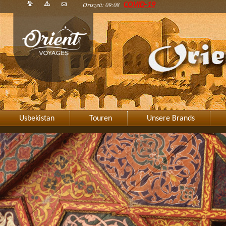
Ortszeit: 09:08
COVID-19
Usbekistan
Touren
Unsere Brands