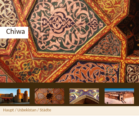
Chiwa
Haupt
/ Usbekistan /
Städte