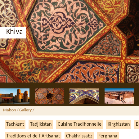
Khiva
Maison
/ Gallery /
Tachkent
Tadjikistan
Cuisine Traditionnelle
Kirghizstan
B
Traditions et de l`Artisanat
Chakhrissabz
Ferghana