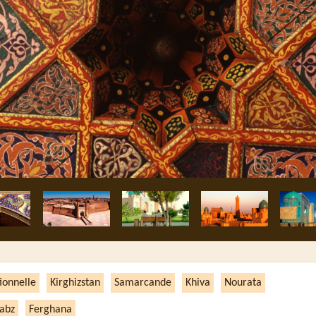
ionnelle
Kirghizstan
Samarcande
Khiva
Nourata
abz
Ferghana