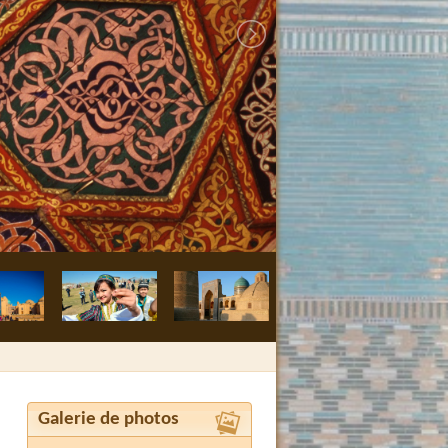
Boukhara, méde
Galerie de photos