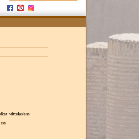
lker Mittelasiens
asse