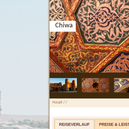
Buchara,
Haupt
/
/
REISEVERLAUF
PREISE & LEI