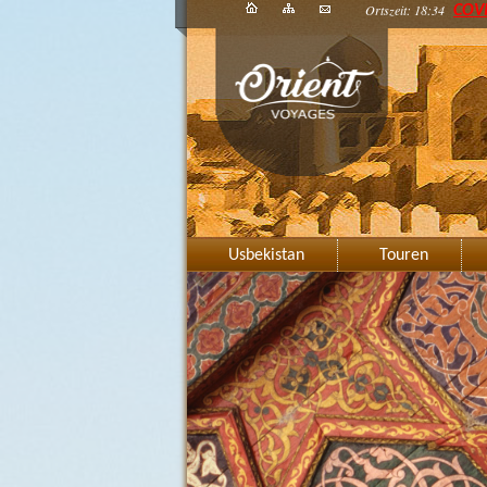
Ortszeit: 18:34
COV
Usbekistan
Touren