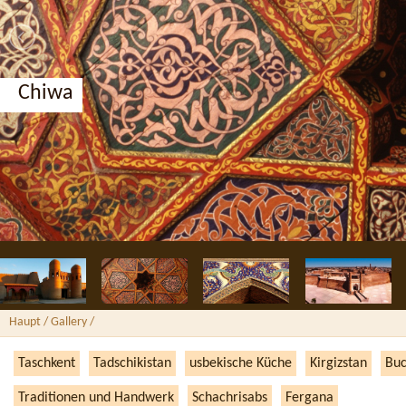
Chiwa
Haupt
/ Gallery /
Taschkent
Tadschikistan
usbekische Küche
Kirgizstan
Bu
Traditionen und Handwerk
Schachrisabs
Fergana